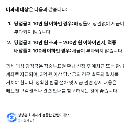
비과세 대상
은 다음과 같습니다:
당첨금이 10만 원 이하인 경우
: 배당률에 상관없이 세금이
부과되지 않습니다.
당첨금이 10만 원 초과 ~ 200만 원 이하이면서, 적중
배당률이 100배 이하인 경우
: 세금이 부과되지 않습니다.
과세 대상 당첨금은 적중투표권 환급 신청 후 예치금 또는 환급
계좌로 지급되며, 3억 원 이상 당첨금의 경우 별도의 절차를
거쳐야 합니다. 정확한 환급 절차 및 세금 관련 상세 내용은
베트맨 고객센터나 관련 안내를 참고하시는 것이 좋습니다.
정성훈 회계사가 검증한 답변이에요.
지수회계법인