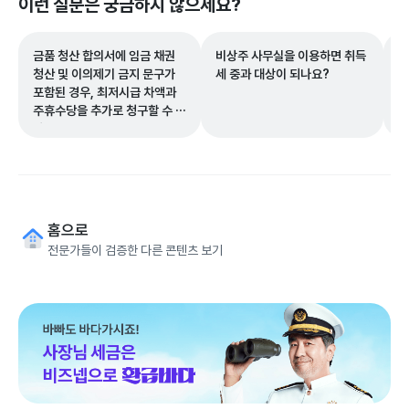
이런 질문은 궁금하지 않으세요?
금품 청산 합의서에 임금 채권
비상주 사무실을 이용하면 취득
쿠
청산 및 이의제기 금지 문구가
세 중과 대상이 되나요?
되
포함된 경우, 최저시급 차액과
요
주휴수당을 추가로 청구할 수 있
나요?
홈으로
전문가들이 검증한 다른 콘텐츠 보기