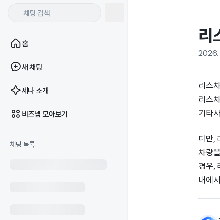
리
홈
2026. 
새 채팅
리스차
세나 소개
리스차
기타사
비즈넵 모아보기
다만,
채팅 목록
차량을
경우,
내에서