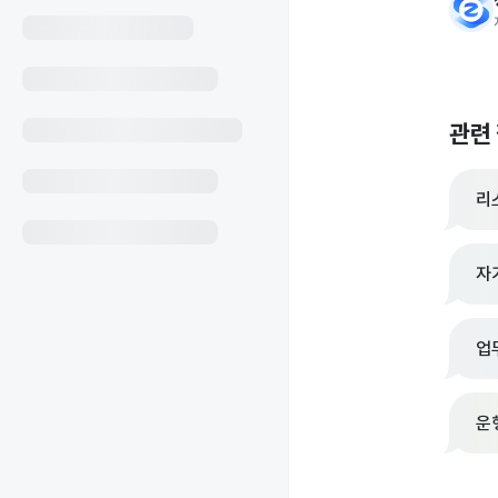
관련
리
자
업
운