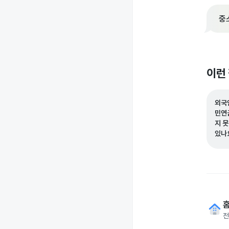
중
이런
외국
민연
지 
있나
전