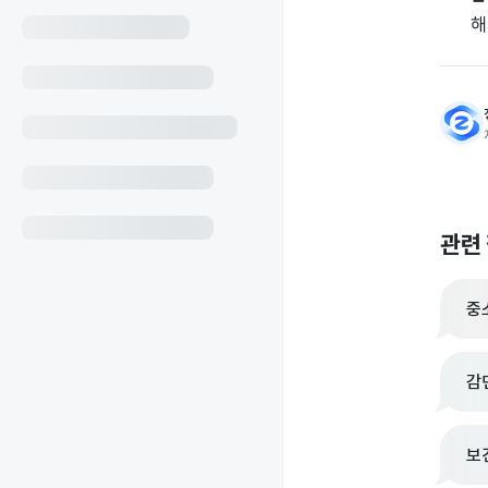
해
관련
중
감
보