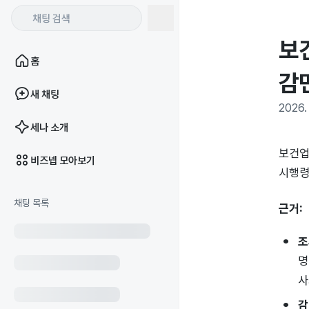
보
홈
감
새 채팅
2026. 
세나 소개
보건업
비즈넵 모아보기
시행령
채팅 목록
근거:
조
명
사
감