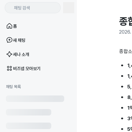
종
홈
2026. 
새 채팅
종합소
세나 소개
1
비즈넵 모아보기
1
5
채팅 목록
8
1
3
5