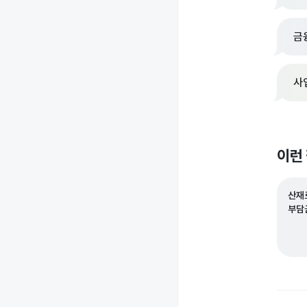
금
사
이런
산재
부담