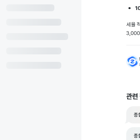
1
세율 
3,00
관련
종
종