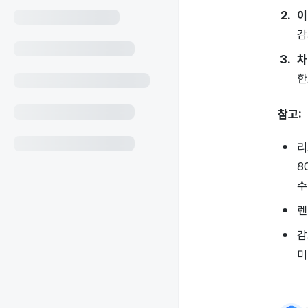
이
감
차
한
참고:
리
8
수
렌
감
미