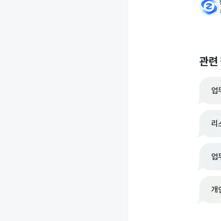
관련
업
리
업
개