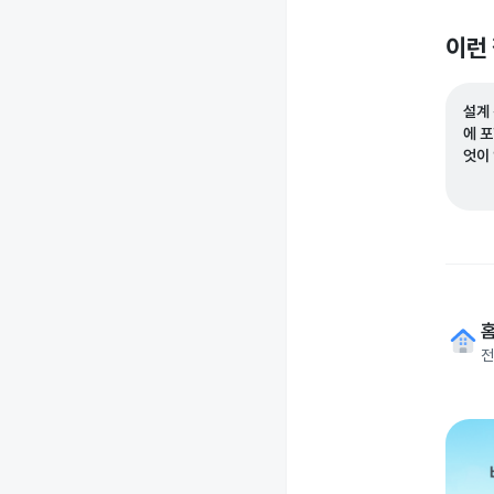
이런
설계
에 
엇이
전