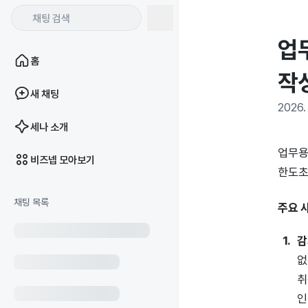
업
홈
작
새 채팅
2026. 
세나 소개
업무용
비즈넵 모아보기
한도초
채팅 목록
주요 
감
없
취
인