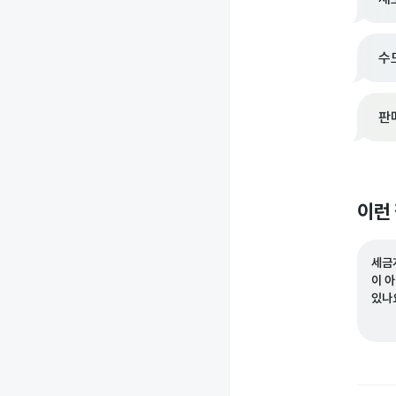
수
판
이런
세금
이 
있나