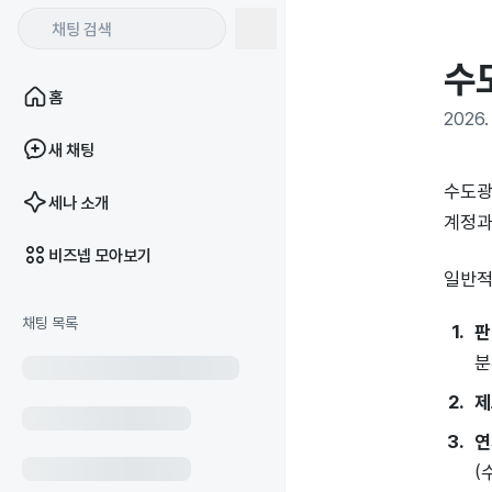
수
홈
2026. 
새 채팅
수도광
세나 소개
계정과
비즈넵 모아보기
일반적
채팅 목록
판
분
제
연
(