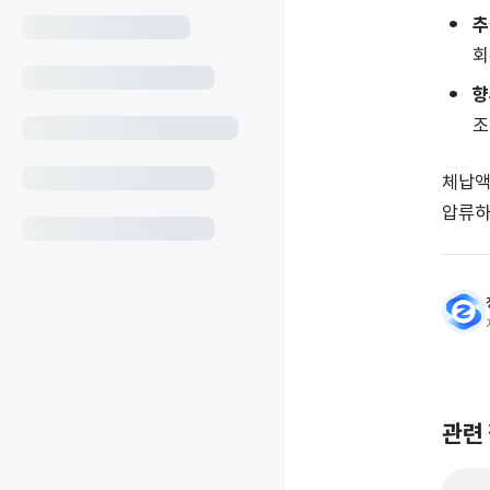
추
회
향
조
체납액
압류하
관련