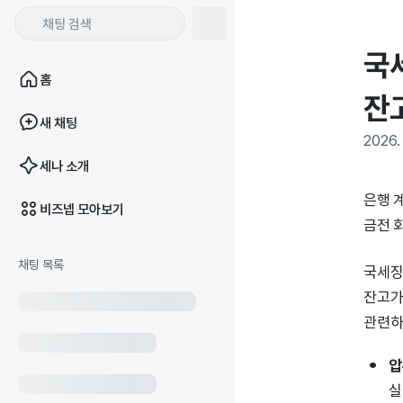
국
홈
잔
새 채팅
2026. 
세나 소개
은행 
비즈넵 모아보기
금전 
채팅 목록
국세징
잔고가
관련하
압
실