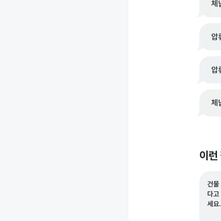
체
압
압
체
이런
건물
다고
세요.