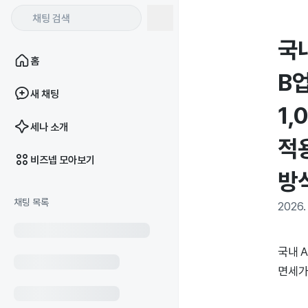
국
홈
B
새 채팅
1
세나 소개
적
비즈넵 모아보기
방
채팅 목록
2026. 
국내 
면세가