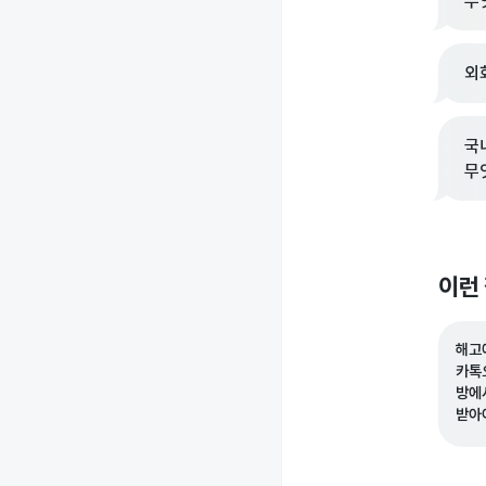
무
외
국
무
이런
해고
카톡
방에
받아