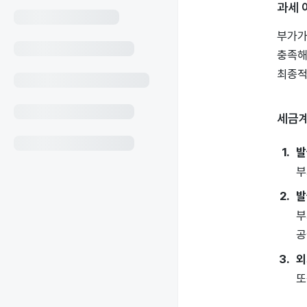
과세 
부가가
충족해
최종적
세금계
발
부
발
부
공
외
또