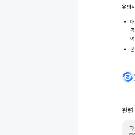
유의
대
공
여
본
관련
국