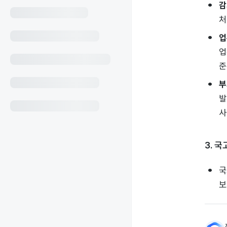
감
처
업
업
준
부
발
사
3. 
국
보