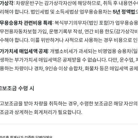
가상각
: 차량운반구는 감가상각자산에 해당하므로, 취득 후 내용연수
리해야 합니다. 법인세법 및 소득세법상 업무용승용차는
5년 정액법
무용승용차 관련비용 특례
: 복식부기의무자(법인 포함)가 업무용승
무전용자동차보험 가입, 운행기록부 작성, 연간 비용 한도(감가상각비 등
수해야 합니다. 이를 위반하거나 사적으로 사용하는 경우 비용으로 인
가가치세 매입세액 공제
: 개별소비세가 과세되는 비영업용 승용차(일반
생하는 부가가치세 매입세액은 공제받을 수 없습니다. 다만, 운수업,
용하는 차량이나 경차, 9인승 이상 승합차, 화물차 등은 매입세액 공
국고보조금 수령 시
고보조금을 받아 차량을 취득하는 경우, 수령한 보조금은 해당 자산의
조금과 상계하는 회계처리가 필요합니다.
정성훈 회계사가 검증한 답변이에요.