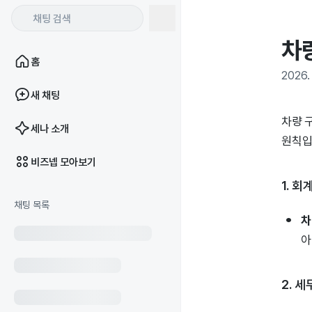
차
홈
2026. 
새 채팅
차량 
세나 소개
원칙입
비즈넵 모아보기
1. 
채팅 목록
차
아
2. 