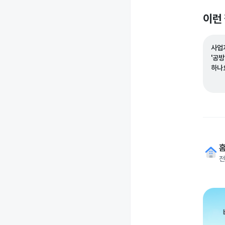
이런
사업
'공
하나
전