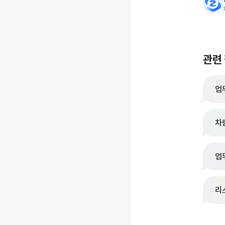
관련
업
차
업
리