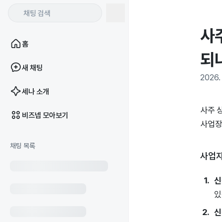
사
홈
되
새 채팅
2026. 
세나 소개
사주 
비즈넵 모아보기
사업장
채팅 목록
사업자
신
있
신