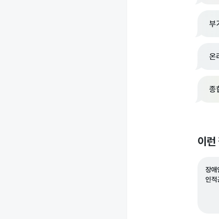
부
온
종
이런
장애
인적