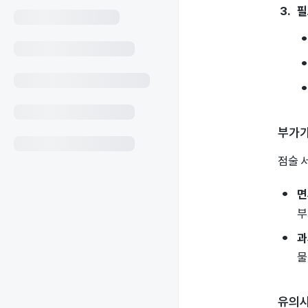
필
부가가
점술 
면
부
과
물
유의