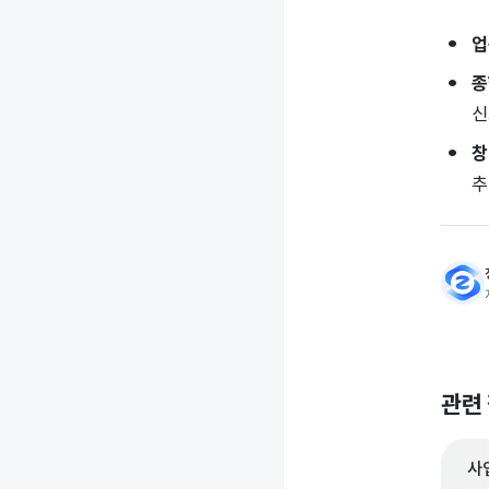
업
종
신
창
추
관련
사