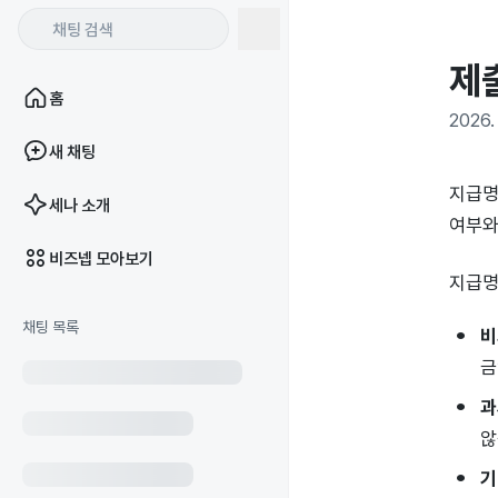
제
홈
2026. 
새 채팅
지급명
세나 소개
여부와
비즈넵 모아보기
지급명
채팅 목록
비
금
과
않
기