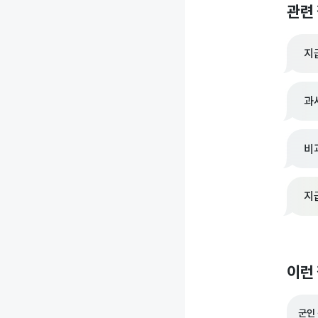
관련
지
과
비
지
이런
군인