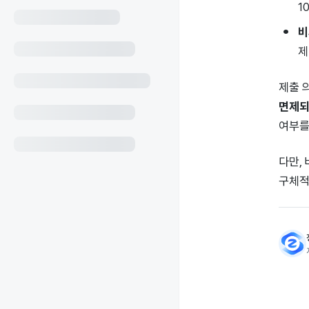
1
비
제
제출 
면제되
여부를
다만,
구체적