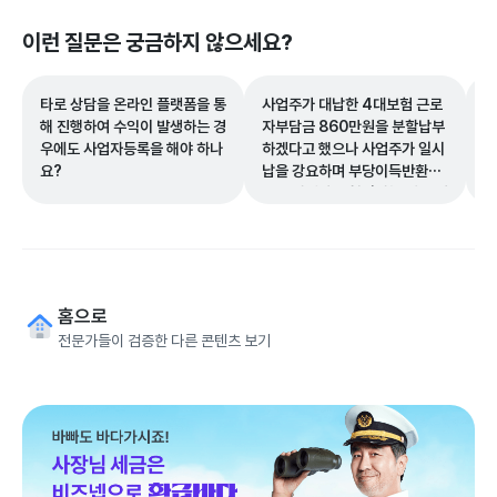
이런 질문은 궁금하지 않으세요?
타로 상담을 온라인 플랫폼을 통
사업주가 대납한 4대보험 근로
사
해 진행하여 수익이 발생하는 경
자부담금 860만원을 분할납부
코
우에도 사업자등록을 해야 하나
하겠다고 했으나 사업주가 일시
가
요?
납을 강요하며 부당이득반환청
구를 하겠다고 협박하는 경우 어
떻게 대응해야 하나요?
홈으로
전문가들이 검증한 다른 콘텐츠 보기