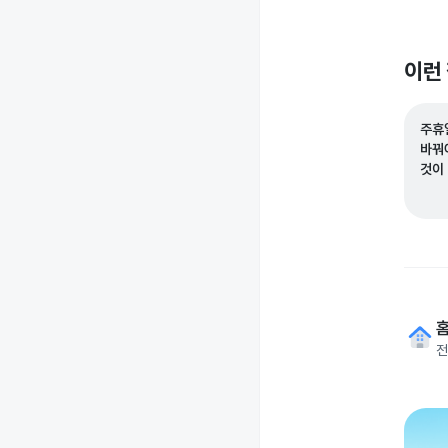
이런
주휴
바꿔
것이
전