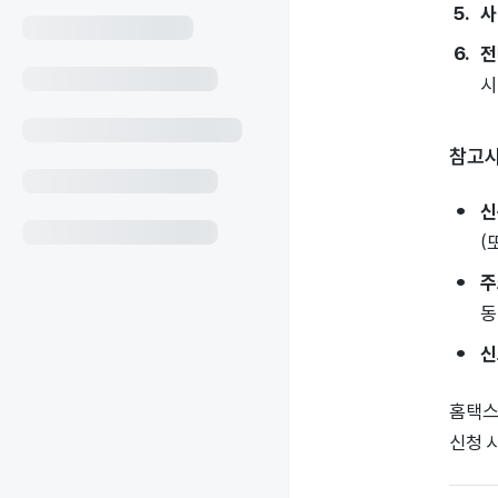
사
전
시
참고
신
(
주
동
신
홈택스
신청 