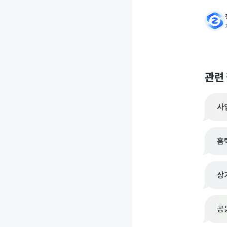
관련
사
홈
상
공