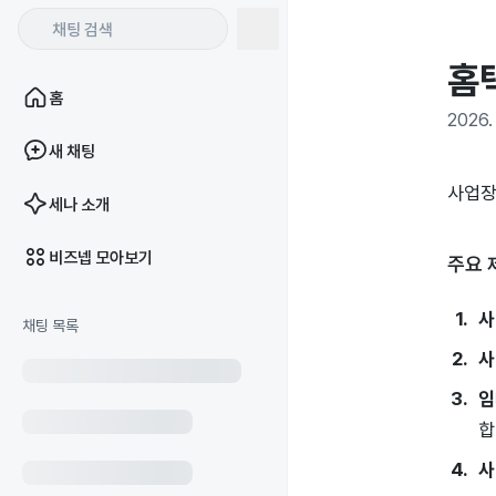
홈
홈
2026. 
새 채팅
사업장
세나 소개
비즈넵 모아보기
주요 
사
채팅 목록
사
임
합
사