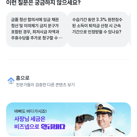
이런 질문은 궁금하지 않으세요?
금품 청산 합의서에 임금 채권
수습기간 동안 3.3% 원천징수
근
청산 및 이의제기 금지 문구가
된 소득이 퇴직금 산정 시 근속
지
포함된 경우, 최저시급 차액과
기간으로 인정받을 수 있나요?
주휴수당을 추가로 청구할 수 있
나요?
홈으로
전문가들이 검증한 다른 콘텐츠 보기