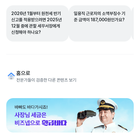
2026년 1월부터 원천세 반기
일용직 근로자의 소액부징수 기
일
신고를 적용받으려면 2025년
준 금액이 187,000원인가요?
작
12월 중에 관할 세무서장에게
신청해야 하나요?
홈으로
전문가들이 검증한 다른 콘텐츠 보기