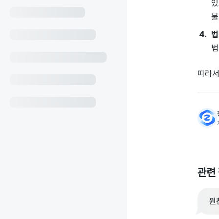
있
불
법
법
따라서
관련
원