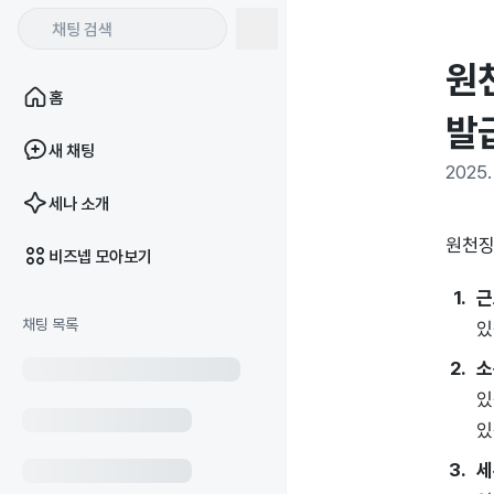
원
홈
발
새 채팅
2025. 
세나 소개
원천징
비즈넵 모아보기
근
채팅 목록
있
소
있
있
세