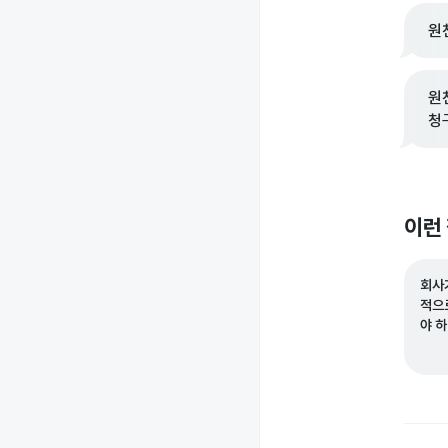
원
원
청
이런
회사
적으
야 