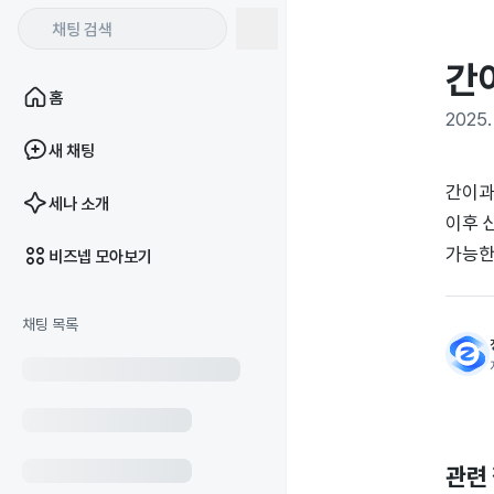
간
홈
2025. 
새 채팅
간이과
세나 소개
이후 
가능한
비즈넵 모아보기
채팅 목록
관련