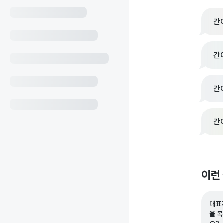
간
간
간
간
이런
대표
을 