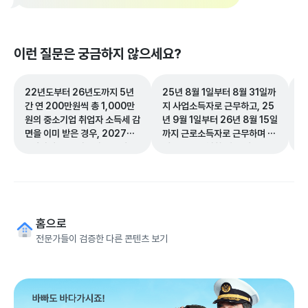
이런 질문은 궁금하지 않으세요?
22년도부터 26년도까지 5년
25년 8월 1일부터 8월 31일까
재
간 연 200만원씩 총 1,000만
지 사업소득자로 근무하고, 25
지
원의 중소기업 취업자 소득세 감
년 9월 1일부터 26년 8월 15일
면을 이미 받은 경우, 2027년
까지 근로소득자로 근무하며 회
3월까지 감면 기간이 남았다면
계업무를 수행한 경우 퇴직금 수
추가로 200만원의 한도를 더
령이 가능한가요?
받을 수 있어 총 감면액이
1,000만원을 초과하게 되나
요?
홈으로
전문가들이 검증한 다른 콘텐츠 보기