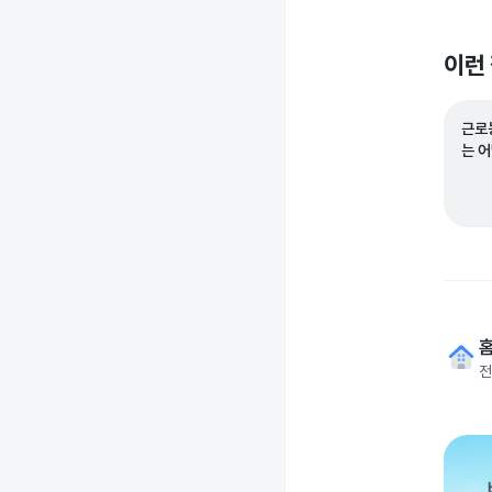
이런
근로
는 
전