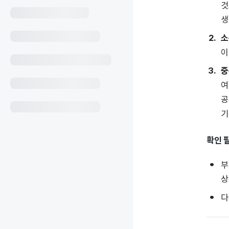
것
생
소
이
중
여
공
기
확인 
부
상
다