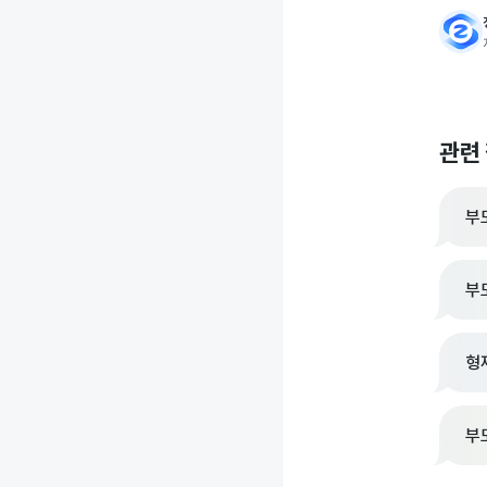
관련
부
부
형
부