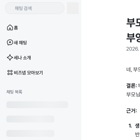
부
홈
부
새 채팅
2026. 
세나 소개
네, 
비즈넵 모아보기
결론:
채팅 목록
부모님
근거:
생
반