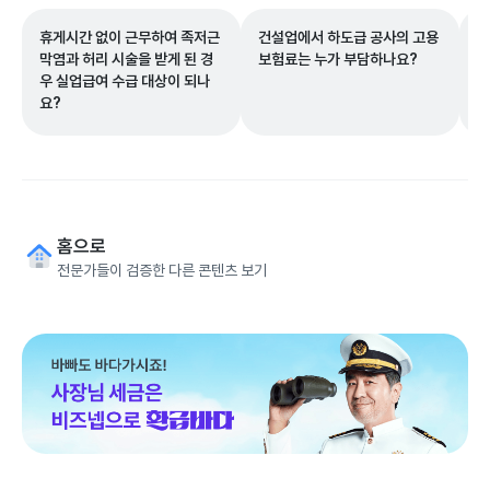
휴게시간 없이 근무하여 족저근
건설업에서 하도급 공사의 고용
신
막염과 허리 시술을 받게 된 경
보험료는 누가 부담하나요?
복
우 실업급여 수급 대상이 되나
시
요?
하
대
요
홈으로
전문가들이 검증한 다른 콘텐츠 보기