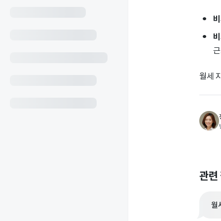
비
비
근
월세 
관련
월