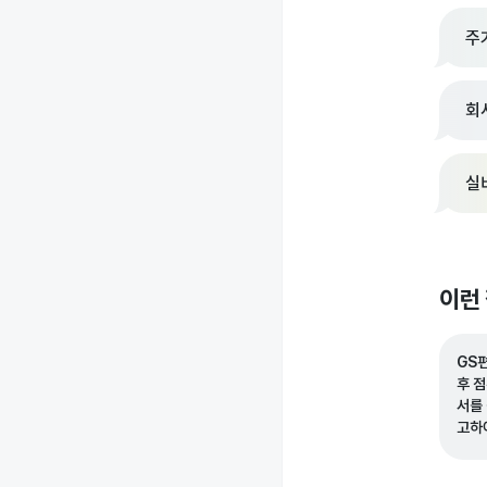
주
회
실
이런
GS
후 
서를
고하
액을