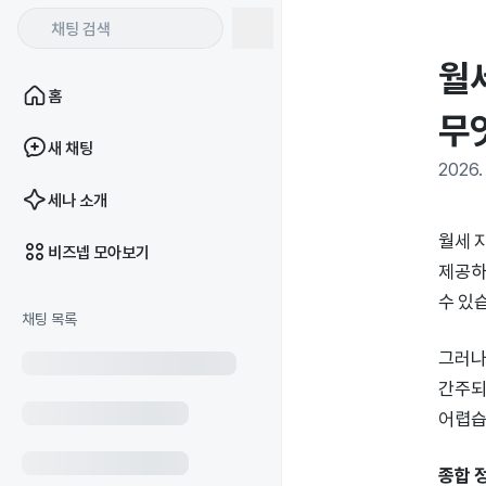
월
홈
무
새 채팅
2026. 
세나 소개
월세 
비즈넵 모아보기
제공하
수 있
채팅 목록
그러나
간주되
어렵습
종합 