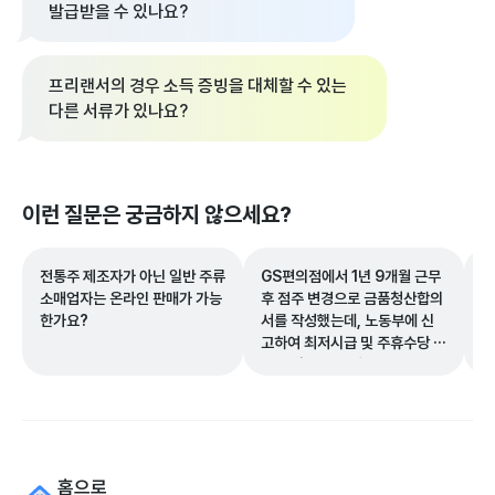
발급받을 수 있나요?
프리랜서의 경우 소득 증빙을 대체할 수 있는
다른 서류가 있나요?
이런 질문은 궁금하지 않으세요?
전통주 제조자가 아닌 일반 주류
GS편의점에서 1년 9개월 근무
만
소매업자는 온라인 판매가 가능
후 점주 변경으로 금품청산합의
의
한가요?
서를 작성했는데, 노동부에 신
액
고하여 최저시급 및 주휴수당 차
으
액을 받을 수 있나요?
국
으
홈으로