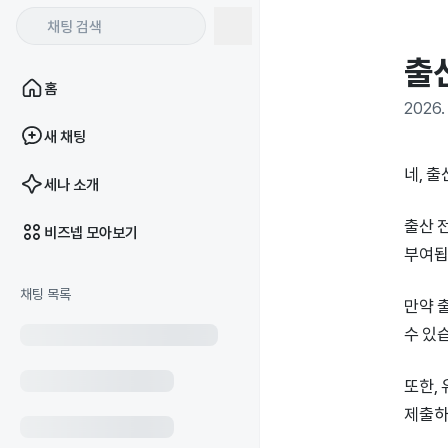
출
홈
2026. 
새 채팅
네, 
세나 소개
출산 
비즈넵 모아보기
부여됩
채팅 목록
만약 
수 있
또한,
제출하