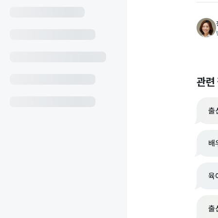
관련
출
배
육
출