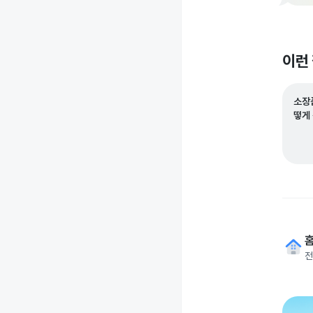
이런
소장
떻게
전