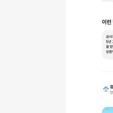
이런
공시
5년
을 
상환
요?
전