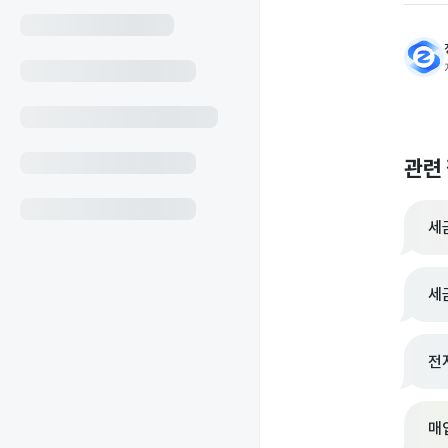
관련
세
세
전
매