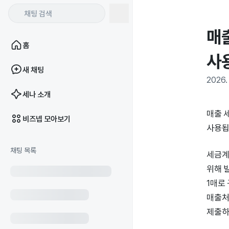
매
홈
사
새 채팅
2026. 
세나 소개
매출 
비즈넵 모아보기
사용됩
채팅 목록
세금계
위해 
1매로
매출처
제출하