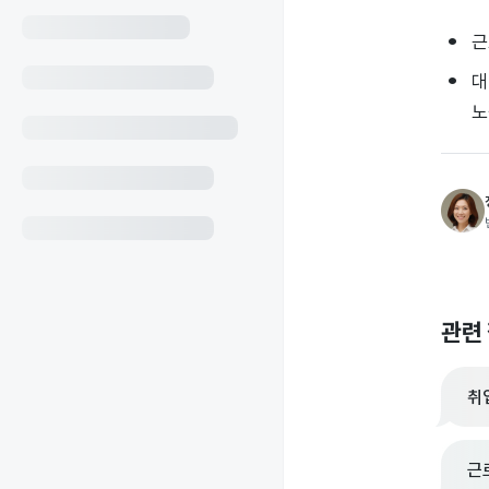
근
대
노
관련
취
근