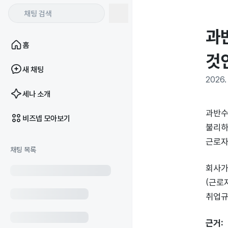
과
홈
것
새 채팅
2026. 
세나 소개
과반수
비즈넵 모아보기
불리하
근로자
채팅 목록
회사가
(근로
취업규
근거: