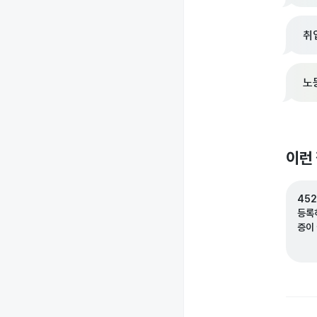
취
노
이런
452
등록
증이