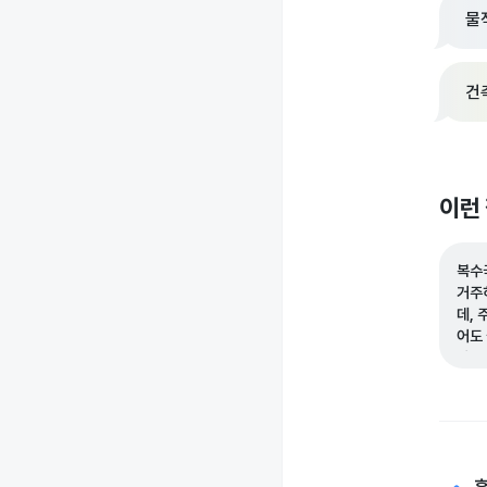
물
건
이런
복수
거주
데,
어도
라면
금합