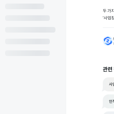
두 가
'사업
관련
사
인