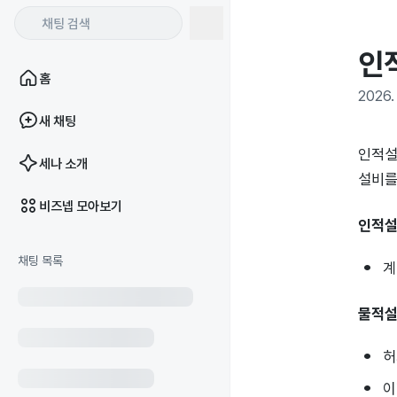
인
홈
2026. 
새 채팅
인적설
세나 소개
설비를
비즈넵 모아보기
인적
채팅 목록
계
물적
허
이