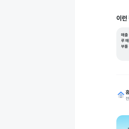
이런
매출 
루 
부를
전