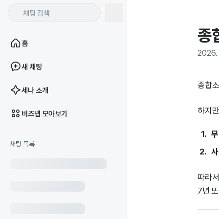
종
홈
2026. 
새 채팅
종합소
세나 소개
하지만
비즈넵 모아보기
무
채팅 목록
사
따라서
7년 