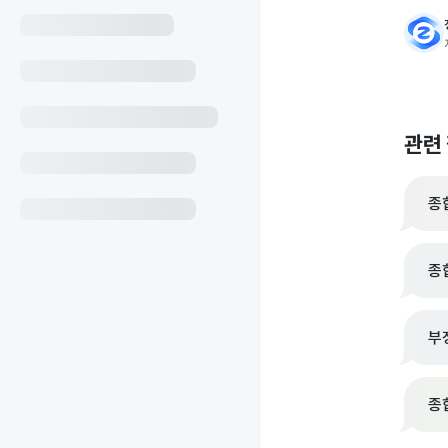
관련
종
종
부
종