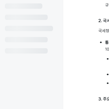
규
2. 
국세청
통
1
3. 