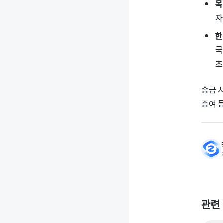
목
자
한
국
초
송금 
증여 
관련