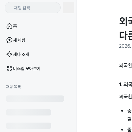
외
홈
다
새 채팅
2026. 
세나 소개
외국환
비즈넵 모아보기
1. 
채팅 목록
외국환
증
달
증