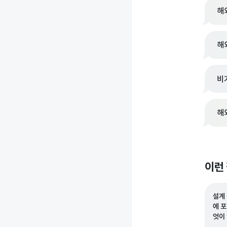
해
해
비
해
이런
설계
에 
엇이