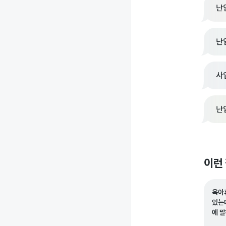
난
난
사
난
이런
육아
있는
에 