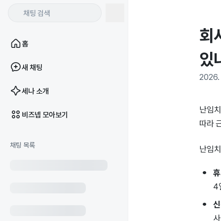
회
홈
있
새 채팅
2026. 
세나 소개
난임치
비즈넵 모아보기
따라 
채팅 목록
난임치
휴
4
신
사