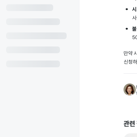
시
사
불
5
만약 
신청하
관련