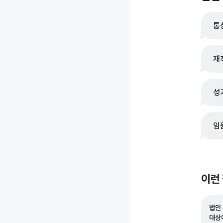
통
재
성
임
이런
법인
대상