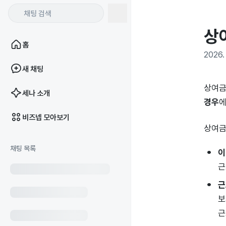
상
홈
2026. 
새 채팅
상여금
세나 소개
경우
에
비즈넵 모아보기
상여금
채팅 목록
이
근
근
보
근