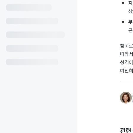
지
상
부
근
참고로,
따라서
성격이
여전히
관련