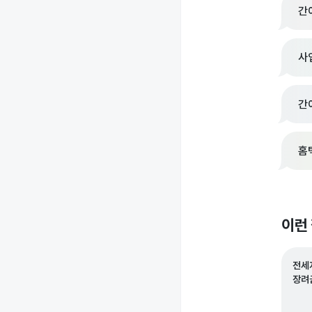
간
사
간
홈
이런
전세
장려