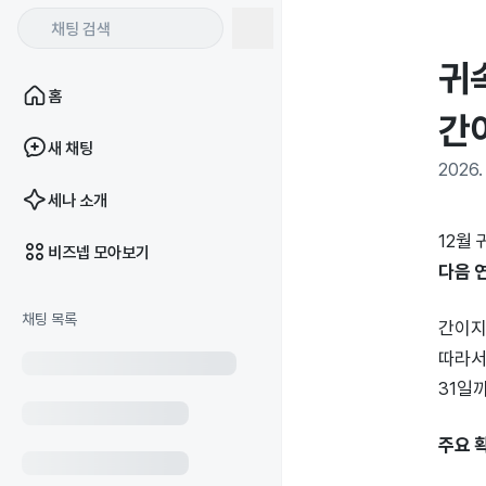
귀
홈
간
새 채팅
2026. 
세나 소개
12월
비즈넵 모아보기
다음 
채팅 목록
간이지
따라서
31일
주요 