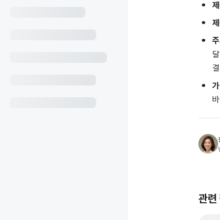
제
제
주
달
결
가
바
관련