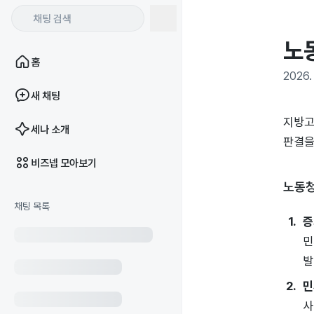
노
홈
2026. 
새 채팅
지방고
세나 소개
판결을
비즈넵 모아보기
노동청
채팅 목록
증
민
발
민
사