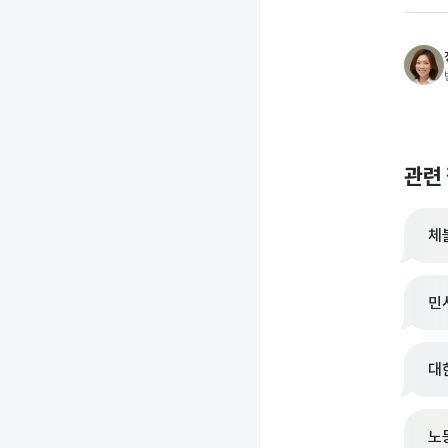
관련
체
민
대
노