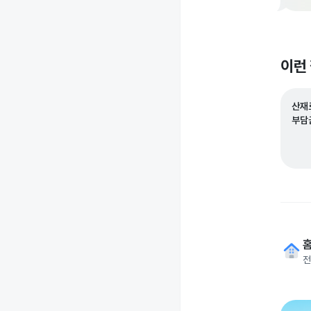
이런
산재
부담
전