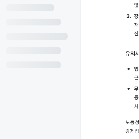
않
강
재
진
유의
입
근
무
등
사
노동청
강제집