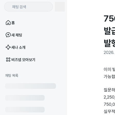
75
홈
발
새 채팅
발
세나 소개
2026. 
비즈넵 모아보기
이미 
채팅 목록
가능합
질문하
2,25
750
실무적