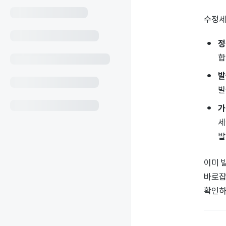
수정세
정
합
발
발
가
세
발
이미 
바로잡
확인하