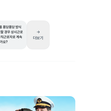
 퐁당퐁당 방식
→
고할 경우 상시근로
용직근로자로 계속
더보기
가요?