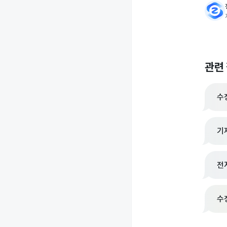
관련
수
기
전
수