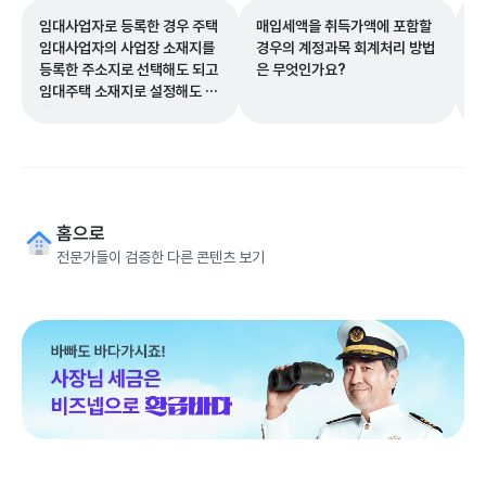
임대사업자로 등록한 경우 주택
매입세액을 취득가액에 포함할
부
임대사업자의 사업장 소재지를
경우의 계정과목 회계처리 방법
준
등록한 주소지로 선택해도 되고
은 무엇인가요?
결
임대주택 소재지로 설정해도 되
증
나요?
요
를
를
홈으로
전문가들이 검증한 다른 콘텐츠 보기