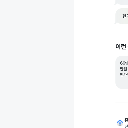
현
이런
66
만원
인가
전