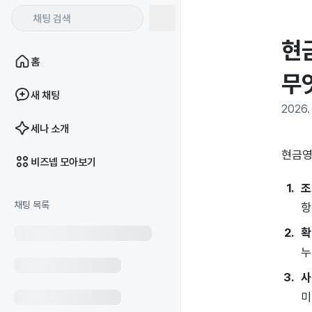
현
홈
무
새 채팅
2026. 
세나 소개
현금영수
비즈넵 모아보기
조
채팅 목록
항
확
누
사
미