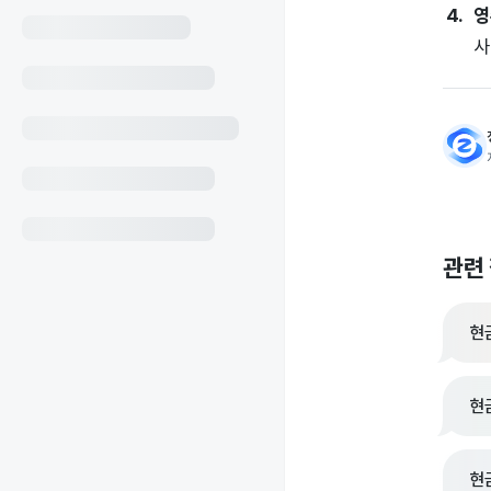
영
사
관련
현
현
현