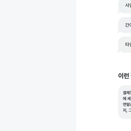
사
간
타
이런
결제
에 
연발
지,
로 
위험
요?