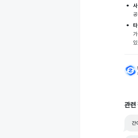
사
공
타
가
있
관련
간