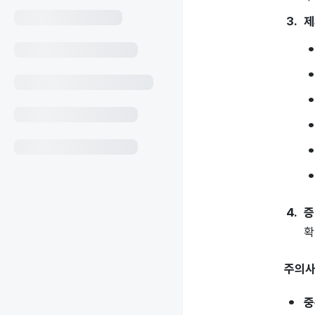
제
증
확
주의
중