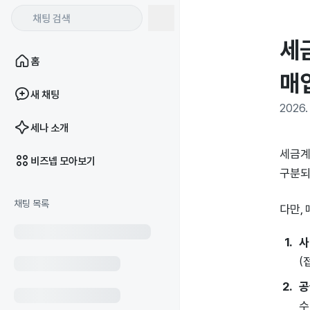
세
홈
매
새 채팅
2026. 
세나 소개
세금계
비즈넵 모아보기
구분되
채팅 목록
다만,
사
(
공
수