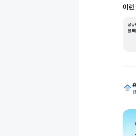
이런
공동
할 
전