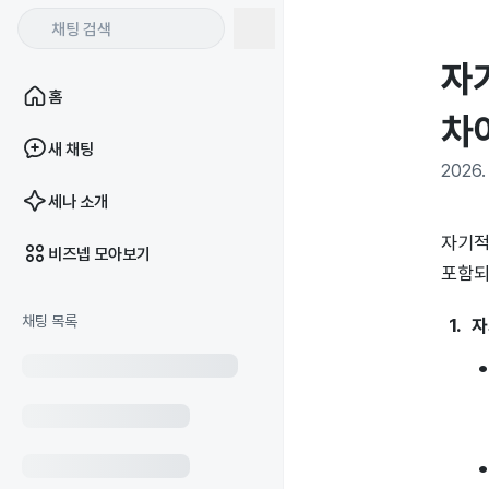
자
홈
차
새 채팅
2026. 
세나 소개
자기적
비즈넵 모아보기
포함되
채팅 목록
자