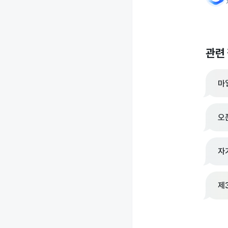
관련
마
오
자
제