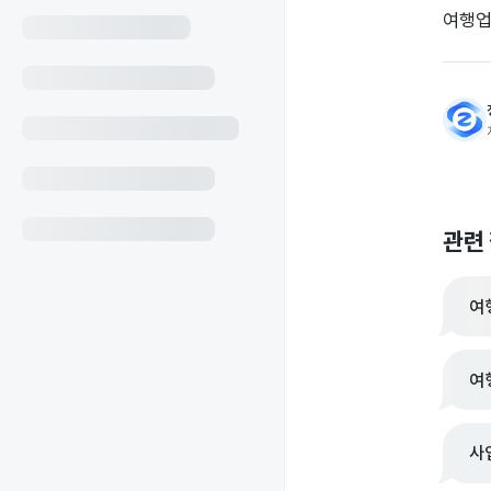
여행업
관련
여
여
사