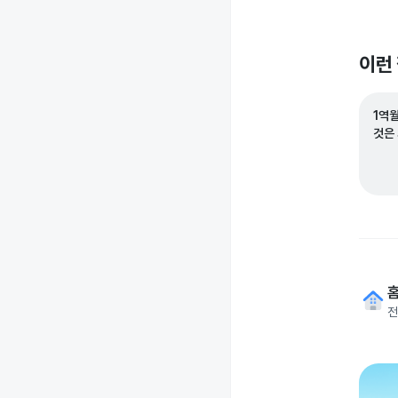
이런
1역
것은
전