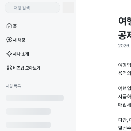
여
홈
공
새 채팅
2026. 
세나 소개
여행업
비즈넵 모아보기
용역의
채팅 목록
여행업
지급하
매입세
다만,
알선수