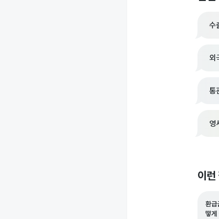
수
외
통
영
이런
환급
떻게