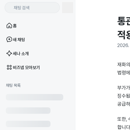
통
홈
적
새 채팅
2026. 
세나 소개
재화의
비즈넵 모아보기
법령에
채팅 목록
부가가
징수됩
공급하
또한,
합니다