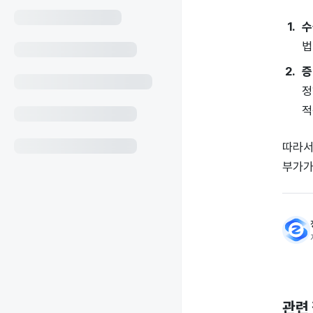
수
법
증
정
적
따라서
부가가
관련