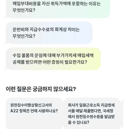
매입부대비용을 자산 취득가액에 포함하는 이유는
무엇인가요?
운반비와 지급수수료의 회계상 차이는
무엇인가요?
수입 물품의 운임에 대해 부가가치세 매입세액
공제를 받으려면 어떤 증빙이 필요한가요?
이런 질문은 궁금하지 않으세요?
원천징수이행상황신고서의
회사가 일용근로소득 지급명세
고
A22 항목은 언제 사용하나요?
서를 매달 제출했다면, 국세청
한
에서 원천징수영수증을 발급받
을 수 있나요?