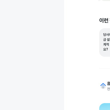
이런
당사
금 
계적
요?
전