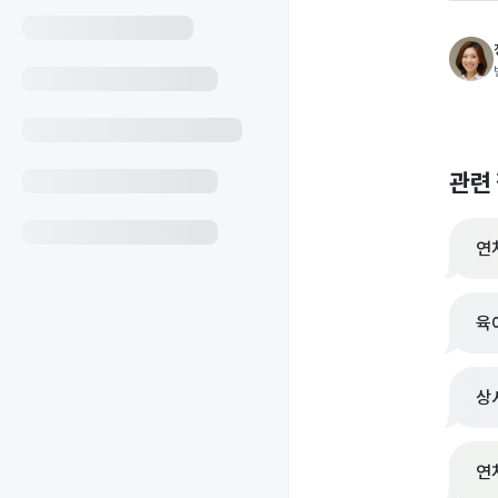
관련
연
육
상
연