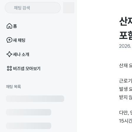
산
홈
포
새 채팅
2026. 
세나 소개
산재 
비즈넵 모아보기
근로기
채팅 목록
발생 
받지 
다만,
15시