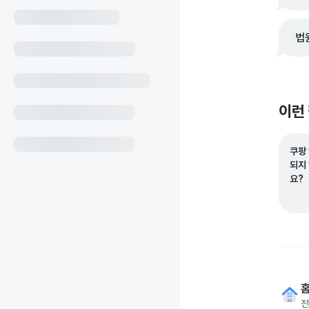
법
이런
쿠팡
되지
요?
전