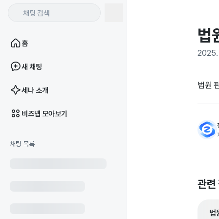
법
홈
2025. 
새 채팅
법원 
세나 소개
비즈넵 모아보기
채팅 목록
관련
법