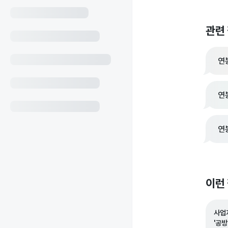
관련
연
연
연
이런
사업
'공