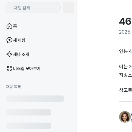
4
홈
2025. 
새 채팅
연봉 4
세나 소개
이는 
비즈넵 모아보기
지방소
채팅 목록
참고로 