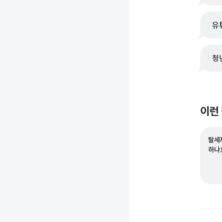
유
청
이런
탈세
하나