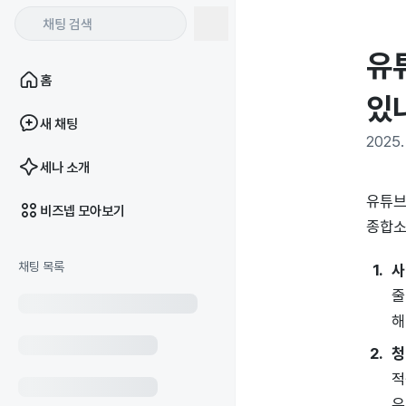
유
홈
있
새 채팅
2025. 
세나 소개
유튜브
비즈넵 모아보기
종합소
채팅 목록
사
줄
해
청
적
유