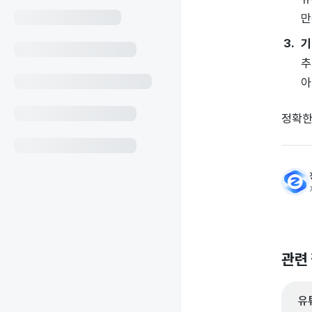
만
기
추
아
정확한
관련
유