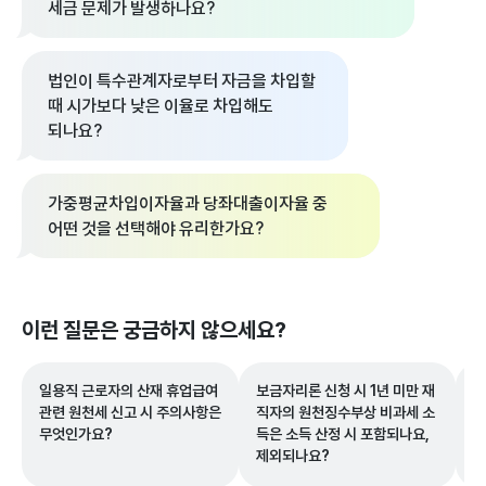
세금 문제가 발생하나요?
법인이 특수관계자로부터 자금을 차입할
때 시가보다 낮은 이율로 차입해도
되나요?
가중평균차입이자율과 당좌대출이자율 중
어떤 것을 선택해야 유리한가요?
이런 질문은 궁금하지 않으세요?
일용직 근로자의 산재 휴업급여
보금자리론 신청 시 1년 미만 재
오
관련 원천세 신고 시 주의사항은
직자의 원천징수부상 비과세 소
는
무엇인가요?
득은 소득 산정 시 포함되나요,
되
제외되나요?