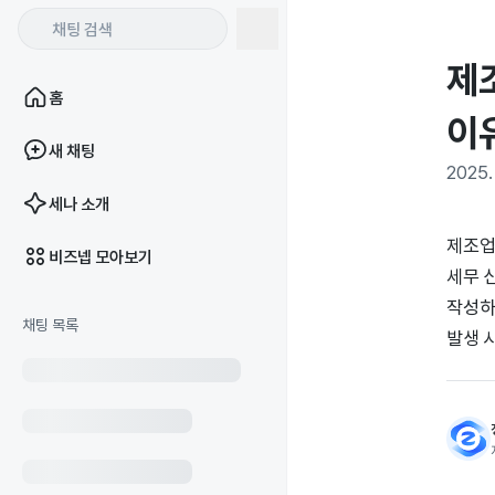
제
홈
이
새 채팅
2025. 
세나 소개
제조업
비즈넵 모아보기
세무 
작성하
채팅 목록
발생 