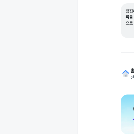
점집
록을
으로
전