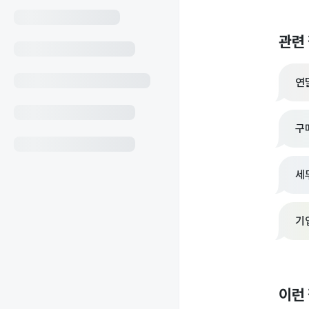
관련
연
구
세
기
이런