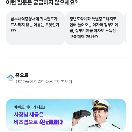
이런 질문은 궁금하지 않으세요?
납부내역증명서에 귀속연도가
청년도약계좌 특별중도해지로
사
표시되지 않는 이유는 무엇인가
인해 들어오는 이자와 정부기여
번
요?
금, 정부기여금 이자도 소득신
고를 해야 하나요?
홈으로
전문가들이 검증한 다른 콘텐츠 보기