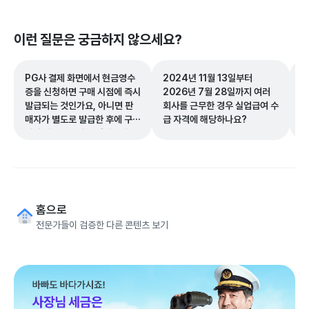
이런 질문은 궁금하지 않으세요?
PG사 결제 화면에서 현금영수
2024년 11월 13일부터
정
증을 신청하면 구매 시점에 즉시
2026년 7월 28일까지 여러
수
발급되는 것인가요, 아니면 판
회사를 근무한 경우 실업급여 수
상
매자가 별도로 발급한 후에 구매
급 자격에 해당하나요?
니
자가 다운로드하는 방식인가
기
요?
급
요
홈으로
전문가들이 검증한 다른 콘텐츠 보기