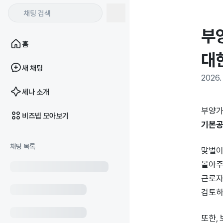
부
홈
대
새 채팅
2026. 
세나 소개
부양가
비즈넵 모아보기
기본공
채팅 목록
맞벌이
몰아주
근로자
검토하
또한,