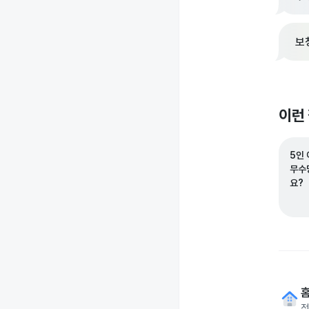
보
이런
5인
무수
요?
전