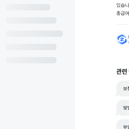
있습니
총급여
관련
보
맞
부